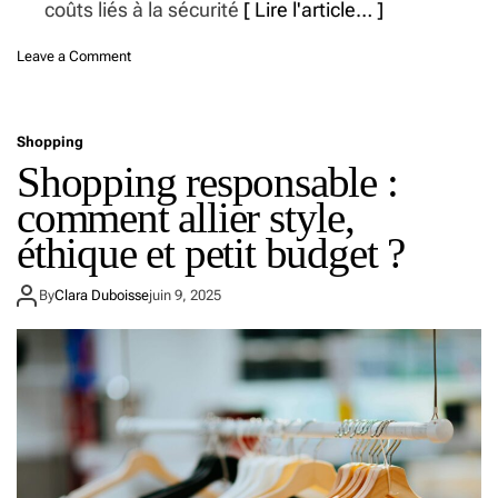
coûts liés à la sécurité
[ Lire l'article… ]
s
u
e
r
q
o
Leave a Comment
s
u
n
)
i
F
s
o
é
Shopping
r
d
Shopping responsable :
m
u
a
comment allier style,
i
t
t
i
éthique et petit budget ?
l
o
e
n
By
Clara Duboisse
juin 9, 2025
s
i
f
n
e
c
m
e
m
n
e
d
s
i
m
e
o
o
d