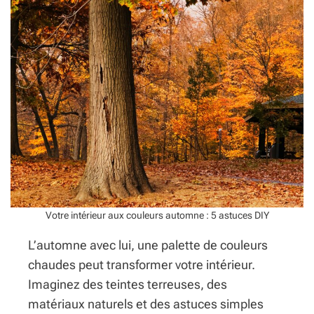
n
r
t
a
é
b
r
l
i
e
e
p
u
o
r
u
s
r
a
t
i
r
n
a
e
n
t
s
s
f
e
Votre intérieur aux couleurs automne : 5 astuces DIY
o
r
r
e
L’automne avec lui, une palette de couleurs
m
i
chaudes peut transformer votre intérieur.
e
n
r
Imaginez des teintes terreuses, des
v
matériaux naturels et des astuces simples
o