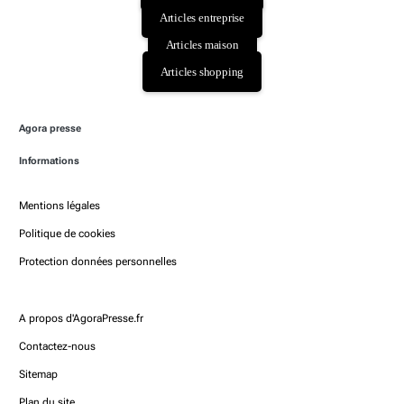
r
Articles entreprise
e
s
Articles maison
a
Articles shopping
l
t
e
r
Agora presse
n
Informations
a
t
i
Mentions légales
v
Politique de cookies
e
s
Protection données personnelles
A propos d'AgoraPresse.fr
Contactez-nous
Sitemap
Plan du site