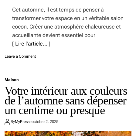
e
Cet automne, il est temps de penser à
r
:
transformer votre espace en un véritable salon
l
cocon. Créer une atmosphère chaleureuse et
e
s
accueillante devient essentiel pour
3
[ Lire l'article… ]
c
o
o
Leave a Comment
n
n
s
L
e
’
i
Maison
a
l
Votre intérieur aux couleurs
s
s
t
p
de l’automne sans dépenser
u
o
c
un centime ou presque
u
e
r
i
u
By
MyPresse
octobre 2, 2025
m
n
p
i
a