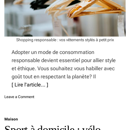
b
e
l
r
i
n
g
e
a
s
t
o
Shopping responsable : vos vêtements stylés à petit prix
i
r
Adopter un mode de consommation
e
:
responsable devient essentiel pour allier style
l
et éthique. Vous souhaitez vous habiller avec
e
goût tout en respectant la planète? Il
s
5
[ Lire l'article… ]
e
r
o
Leave a Comment
r
n
e
S
u
h
r
Maison
o
s
Sport à domicile : vélo
p
q