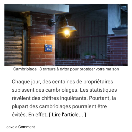
a
e
n
s
s
g
d
r
i
a
p
t
l
u
ô
i
m
t
e
e
s
q
Cambriolage : 8 erreurs à éviter pour protéger votre maison
u
i
Chaque jour, des centaines de propriétaires
v
subissent des cambriolages. Les statistiques
a
l
révèlent des chiffres inquiétants. Pourtant, la
e
plupart des cambriolages pourraient être
n
évités. En effet,
[ Lire l'article… ]
t
m
i
o
Leave a Comment
e