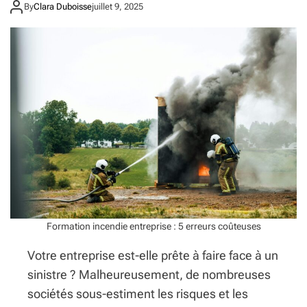
e
By
Clara Duboisse
juillet 9, 2025
:
s
l
(
a
e
m
t
a
q
r
u
q
i
u
a
e
t
d
t
e
i
l
r
u
e
x
n
e
t
f
l
Formation incendie entreprise : 5 erreurs coûteuses
r
e
a
s
Votre entreprise est-elle prête à faire face à un
n
v
ç
sinistre ? Malheureusement, de nombreuses
o
a
sociétés sous-estiment les risques et les
l
i
e