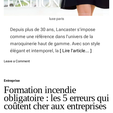
e
f
o
n
luxe paris
t
9
Depuis plus de 30 ans, Lancaster s’impose
0
comme une référence dans l’univers de la
%
maroquinerie haut de gamme. Avec son style
d
e
élégant et intemporel, la
[ Lire l'article… ]
s
p
o
Leave a Comment
r
n
o
L
p
a
r
Entreprise
n
i
Formation incendie
c
é
a
t
obligatoire : les 5 erreurs qui
s
a
t
coûtent cher aux entreprises
i
e
r
r