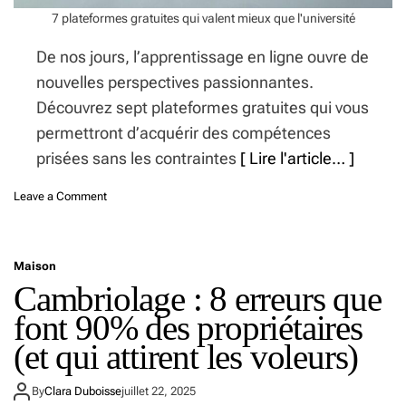
s
q
7 plateformes gratuites qui valent mieux que l'université
d
u
’
e
De nos jours, l’apprentissage en ligne ouvre de
a
nouvelles perspectives passionnantes.
v
e
Découvrez sept plateformes gratuites qui vous
n
permettront d’acquérir des compétences
i
r
prisées sans les contraintes
[ Lire l'article… ]
q
u
o
Leave a Comment
i
n
r
7
e
p
c
Maison
l
r
Cambriolage : 8 erreurs que
a
u
t
font 90% des propriétaires
t
e
e
f
(et qui attirent les voleurs)
n
o
t
r
s
By
Clara Duboisse
juillet 22, 2025
m