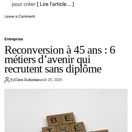
t
pour créer
[ Lire l'article… ]
r
e
o
Leave a Comment
s
n
a
V
l
o
o
Entreprise
t
n
Reconversion à 45 ans : 6
r
e
e
métiers d’avenir qui
n
i
c
n
recrutent sans diplôme
o
t
c
é
o
By
Clara Duboisse
août 25, 2025
r
n
i
d
e
e
u
d
r
o
a
u
u
c
x
e
c