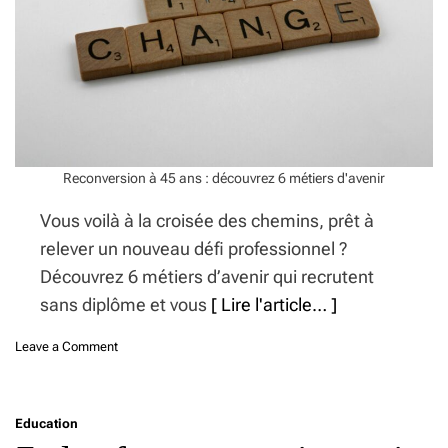
u
o
r
u
c
l
e
e
t
u
a
r
u
s
t
d
o
e
Reconversion à 45 ans : découvrez 6 métiers d'avenir
m
l
n
’
Vous voilà à la croisée des chemins, prêt à
e
a
:
relever un nouveau défi professionnel ?
u
D
t
Découvrez 6 métiers d’avenir qui recrutent
é
o
c
sans diplôme et vous
[ Lire l'article… ]
m
o
n
u
o
Leave a Comment
e
v
n
s
r
R
a
e
e
n
z
Education
c
s
l
o
d