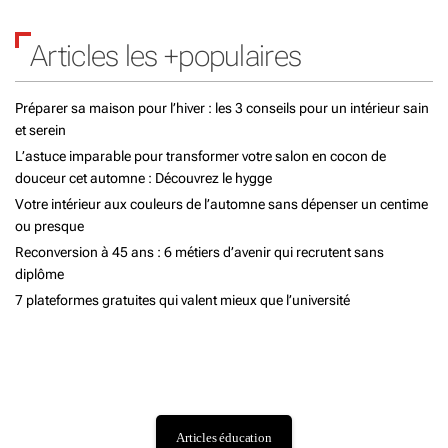
e
v
n
t
é
d
Articles les +populaires
i
l
t
o
e
b
d
s
Préparer sa maison pour l’hiver : les 3 conseils pour un intérieur sain
u
’
d
et serein
a
a
g
p
L’astuce imparable pour transformer votre salon en cocon de
r
e
p
douceur cet automne : Découvrez le hygge
t
a
t
Votre intérieur aux couleurs de l’automne sans dépenser un centime
?
r
i
ou presque
t
e
Reconversion à 45 ans : 6 métiers d’avenir qui recrutent sans
c
m
diplôme
l
e
7 plateformes gratuites qui valent mieux que l’université
n
e
t
s
e
t
a
u
t
Articles éducation