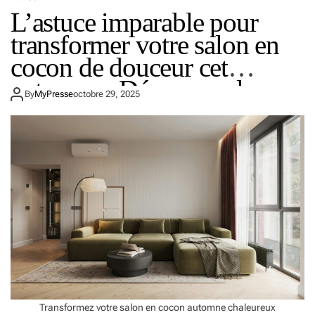
L’astuce imparable pour
p
a
transformer votre salon en
r
e
cocon de douceur cet
r
automne : Découvrez le
s
By
MyPresse
octobre 29, 2025
a
hygge
m
a
i
s
o
n
p
o
u
r
l
’
h
i
Transformez votre salon en cocon automne chaleureux
v