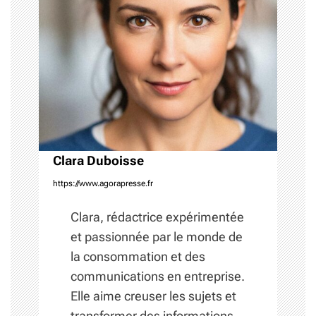
l
’
a
r
t
i
c
l
Clara Duboisse
e
https://www.agorapresse.fr
Clara, rédactrice expérimentée
et passionnée par le monde de
la consommation et des
communications en entreprise.
Elle aime creuser les sujets et
transformer des informations