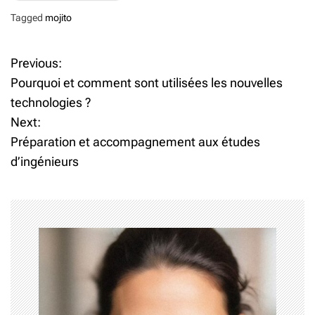
Tagged
mojito
N
Previous:
a
Pourquoi et comment sont utilisées les nouvelles
v
technologies ?
i
Next:
g
Préparation et accompagnement aux études
a
d’ingénieurs
t
i
o
n
d
e