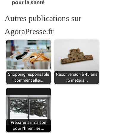
pour la santé
Autres publications sur
AgoraPresse.fr
Shopping responsable
Reconversion à 45 ans
: comment allier…
: 6 métiers…
Préparer sa maison
pour l'hiver : les…